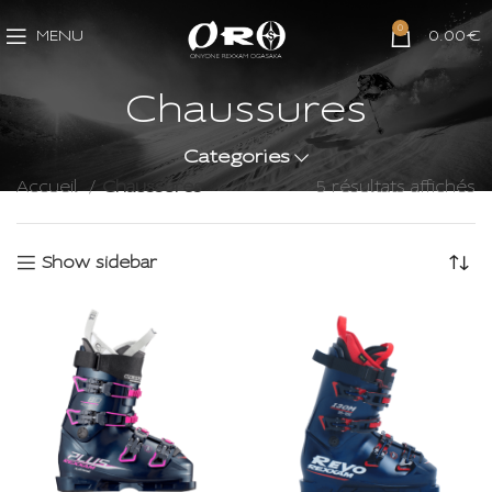
0
MENU
0.00
€
Chaussures
Categories
Accueil
Chaussures
5 résultats affichés
Show sidebar