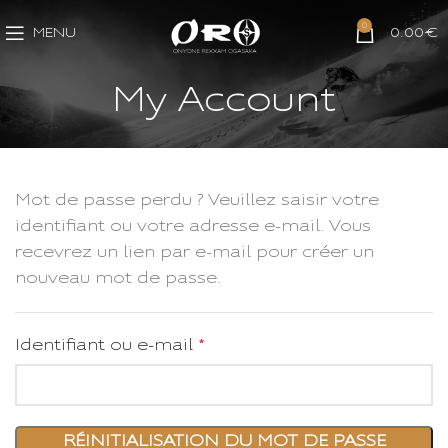
0
MENU
0.00
€
My Account
Mot de passe perdu ? Veuillez saisir votre
identifiant ou votre adresse e-mail. Vous
recevrez un lien par e-mail pour créer un
nouveau mot de passe.
Identifiant ou e-mail
*
RÉINITIALISATION DU MOT DE PASSE