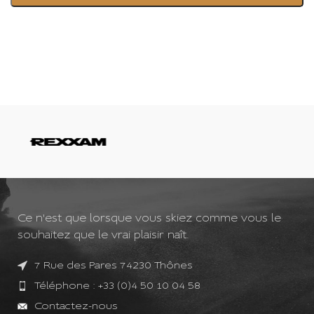
Ce n'est que lorsque vous skiez comme vous le
souhaitez que le vrai plaisir naît.
7 Rue des Pares 74230 Thônes
Téléphone : +33 (0)4 50 10 04 58
Contactez-nous