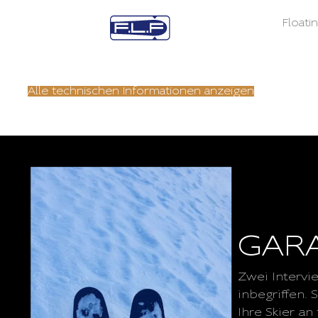
Floati
Alle technischen Informationen anzeigen
GARA
Zwei Intervi
inbegriffen. 
Ihre Skier a