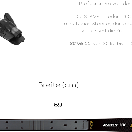
Profitieren Sie von de
Die STRIVE 11 oder 13 
ultraflachen Stopper, der ei
verbessert die Kraft u
Strive 11
: von 30 kg bis 11
Breite (cm)