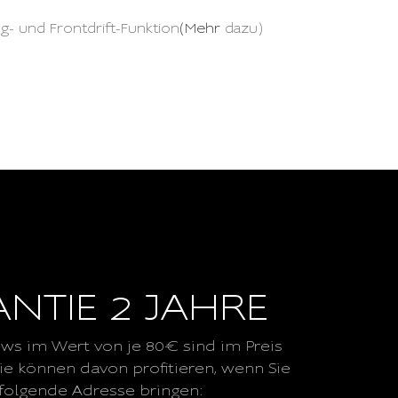
ng- und Frontdrift-Funktion
(Mehr
dazu)
NTIE 2 JAHRE
ews im Wert von je 80€ sind im Preis
Sie können davon profitieren, wenn Sie
n folgende Adresse bringen: