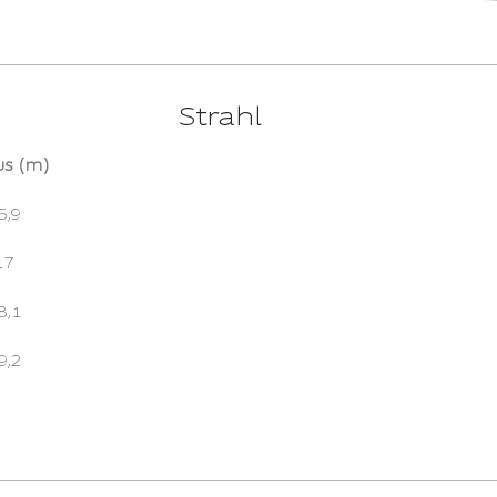
Strahl
us (m)
5,9
17
8,1
9,2