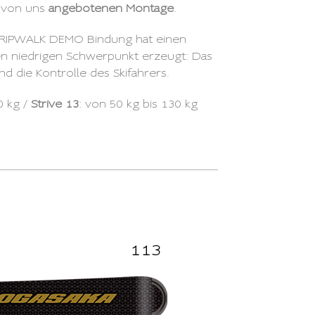
r von uns
angebotenen Montage
.
GRIPWALK DEMO Bindung hat einen
nen niedrigen Schwerpunkt erzeugt: Das
nd die Kontrolle des Skifahrers.
0 kg /
Strive 13
: von 50 kg bis 130 kg