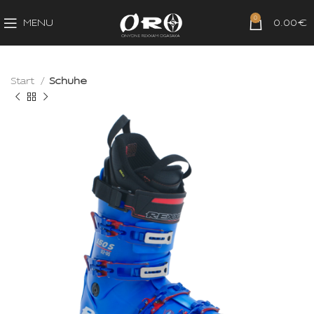
0
MENU
0.00
€
Start
Schuhe