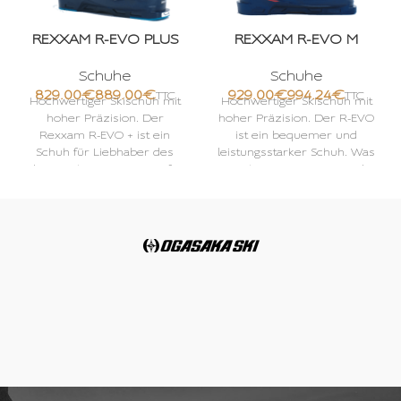
REXXAM R-EVO PLUS
REXXAM R-EVO M
Schuhe
Schuhe
€
€
€
€
Hochwertiger Skischuh mit
Hochwertiger Skischuh mit
hoher Präzision. Der
hoher Präzision. Der R-EVO
Rexxam R-EVO + ist ein
ist ein bequemer und
Schuh für Liebhaber des
leistungsstarker Schuh. Was
alpinen Skisports. Ein steifer
auch immer Sie tun und
und
welche