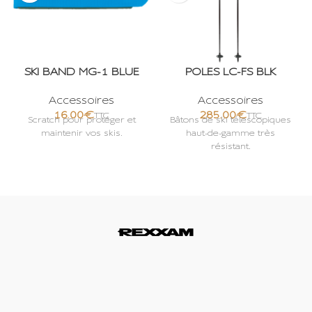
SKI BAND MG-1 BLUE
POLES LC-FS BLK
Accessoires
Accessoires
€
€
Scratch pour protéger et
Bâtons de ski télescopiques
maintenir vos skis.
haut-de-gamme très
résistant.