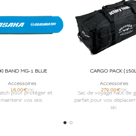
KI BAND MG-1 BLUE
CARGO PACK (150L
Accessoires
Accessoires
€
€
atch pour protéger et
Sac de voyage haut de
maintenir vos skis.
parfait pour vos déplace
ski.