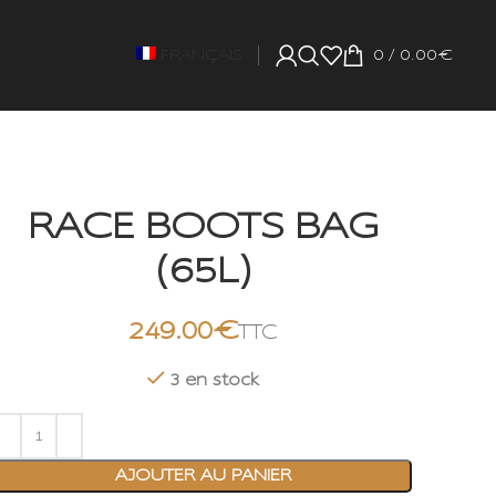
FRANÇAIS
0
/
0.00
€
RACE BOOTS BAG
(65L)
€
3 en stock
AJOUTER AU PANIER