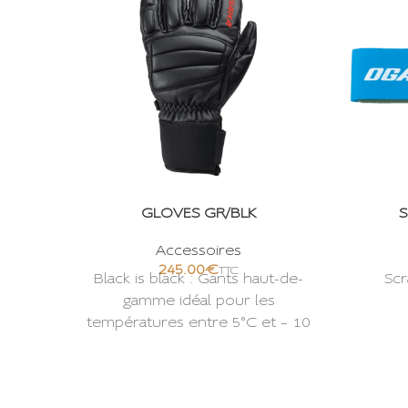
GLOVES GR/BLK
S
Accessoires
€
Black is black : Gants haut-de-
Scr
gamme idéal pour les
températures entre 5°C et – 10
°C